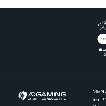
A
G
MEN
Insta 3
DJI