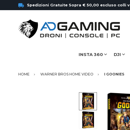
Spedizioni Gratuite Sopra € 50,00 escluso colli 
INSTA 360
DJI
HOME
WARNER BROS HOME VIDEO
I GOONIES