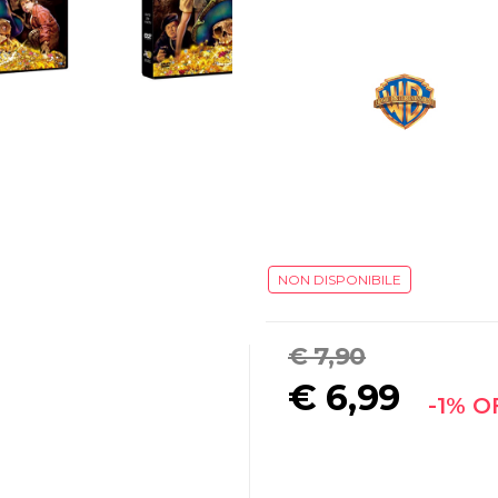
NON DISPONIBILE
€ 7,90
€
6,99
-1% O