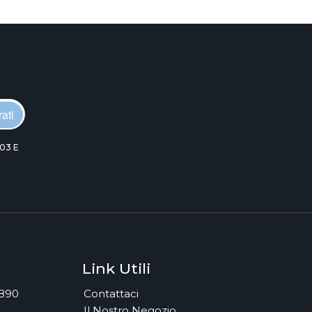
ati
03 E
Link Utili
7890
Contattaci
Il Nostro Negozio