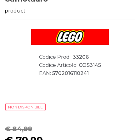
product
Codice Prod.:
33206
Codice Articolo:
COS3145
EAN:
5702016110241
NON DISPONIBILE
€ 84,99