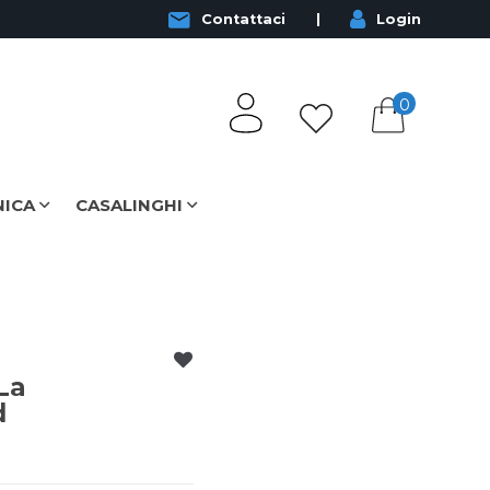
Contattaci
Login
0
NICA
CASALINGHI
La
d