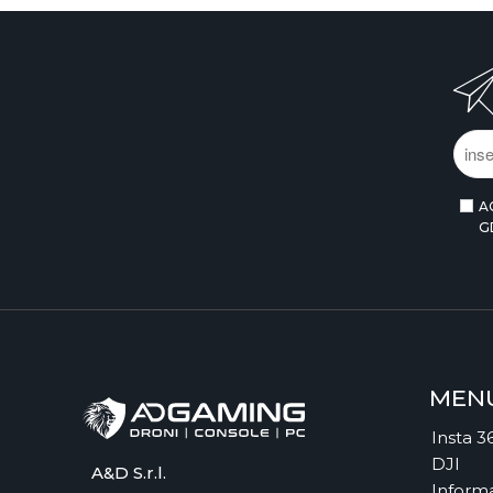
A
G
MEN
Insta 3
DJI
A&D S.r.l.
Informa