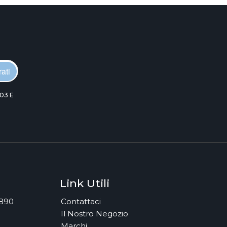
ati
03 E
Link Utili
7890
Contattaci
Il Nostro Negozio
Marchi