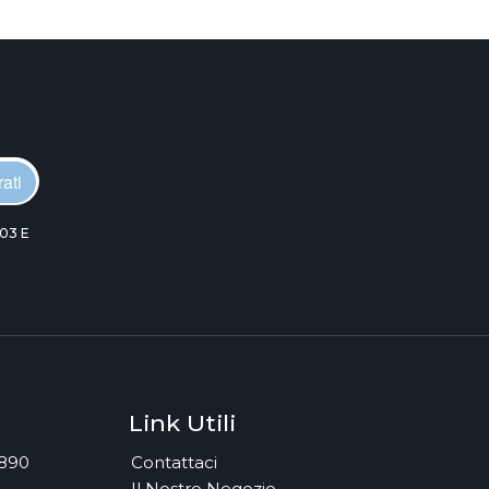
ati
03 E
Link Utili
7890
Contattaci
Il Nostro Negozio