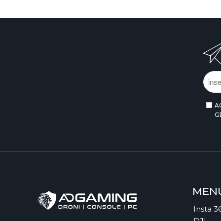
A
G
MEN
Insta 3
DJI