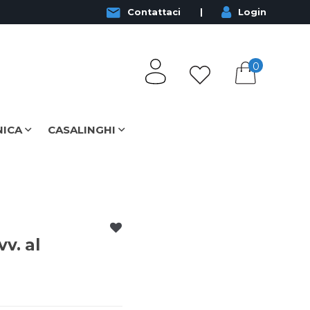
Contattaci
Login
0
NICA
CASALINGHI
v. al