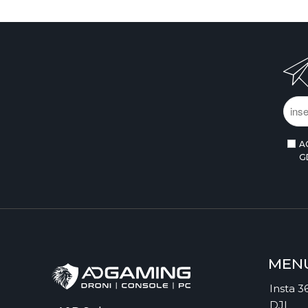
A
G
MEN
Insta 3
DJI