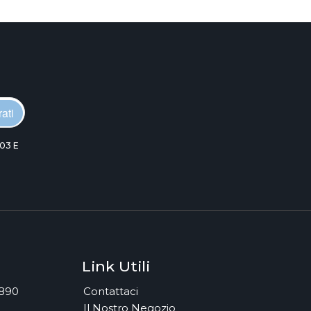
ati
03 E
Link Utili
7890
Contattaci
Il Nostro Negozio