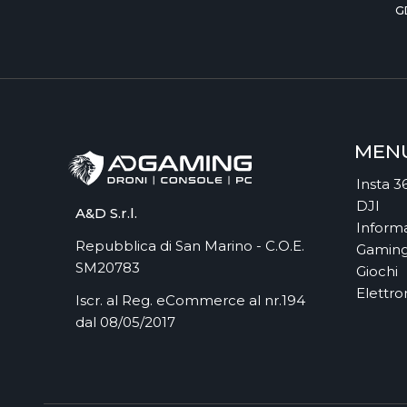
G
MEN
Insta 3
DJI
A&D S.r.l.
Informa
Repubblica di San Marino - C.O.E.
Gamin
SM20783
Giochi
Elettro
Iscr. al Reg. eCommerce al nr.194
dal 08/05/2017