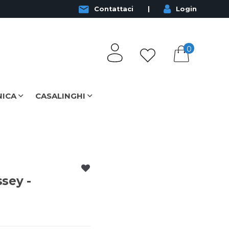
Contattaci
Login
0
NICA
CASALINGHI
sey -