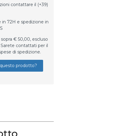
ioni contattare il (+39)
 in 72H e spedizione in
LS
 sopra € 50,00, escluso
Sarete contattati per il
spese di spedizione.
questo prodotto?
otto