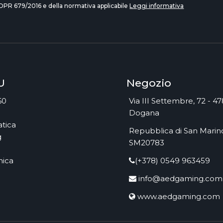
DPR 679/2016 e della normativa applicabile
Leggi informativa
U
Negozio
60
Via III Settembre, 72 - 4
Dogana
tica
Repubblica di San Marino
g
SM20783
nica
(+378) 0549 963459
info@aedgaming.com
www.aedgaming.com