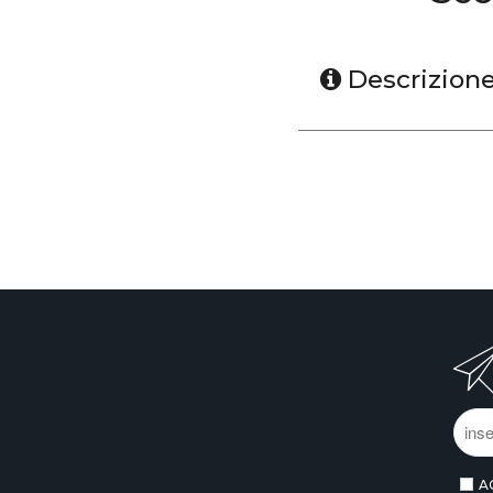
Descrizion
A