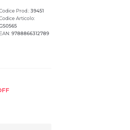
Codice Prod.:
39451
Codice Articolo:
GS0565
EAN:
9788866312789
OFF