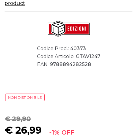
product
Codice Prod.:
40373
Codice Articolo:
GTAV1247
EAN:
9788894282528
NON DISPONIBILE
€ 29,90
€
26,99
-1% OFF