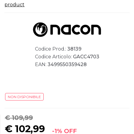
product
Codice Prod.:
38139
Codice Articolo:
GACC4703
EAN:
3499550359428
NON DISPONIBILE
€ 109,99
€
102,99
-1% OFF