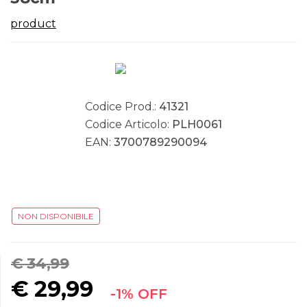
product
Codice Prod.:
41321
Codice Articolo:
PLH0061
EAN:
3700789290094
NON DISPONIBILE
€ 34,99
€
29,99
-1% OFF