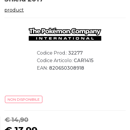
product
Codice Prod.:
32277
Codice Articolo:
CAR1415
EAN:
820650308918
NON DISPONIBILE
€ 14,90