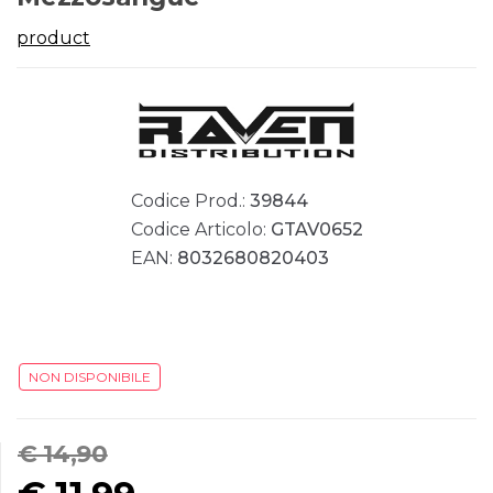
product
Codice Prod.:
39844
Codice Articolo:
GTAV0652
EAN:
8032680820403
NON DISPONIBILE
€ 14,90