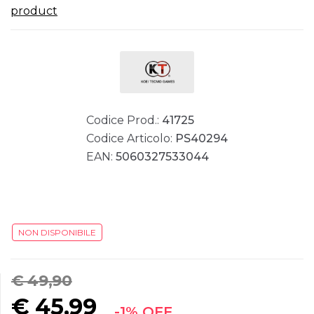
product
Codice Prod.:
41725
Codice Articolo:
PS40294
EAN:
5060327533044
NON DISPONIBILE
€ 49,90
€
45,99
-1% OFF