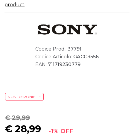
product
Codice Prod.:
37791
Codice Articolo:
GACC3556
EAN:
711719230779
NON DISPONIBILE
€ 29,99
€
28,99
-1% OFF