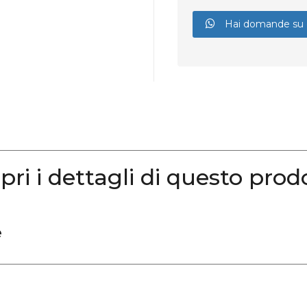
Hai domande su 
pri i dettagli di questo prod
e