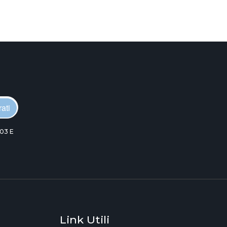
ati
03 E
Link Utili