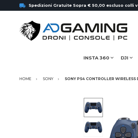
Spedizioni Gratuite Sopra € 50,00 escluso colli 
INSTA 360
DJI
HOME
SONY
SONY PS4 CONTROLLER WIRELESS 