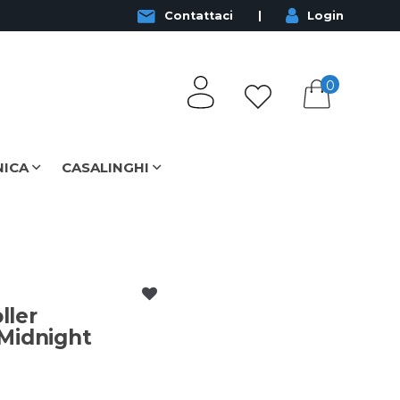
Contattaci
Login
0
NICA
CASALINGHI
ller
Midnight