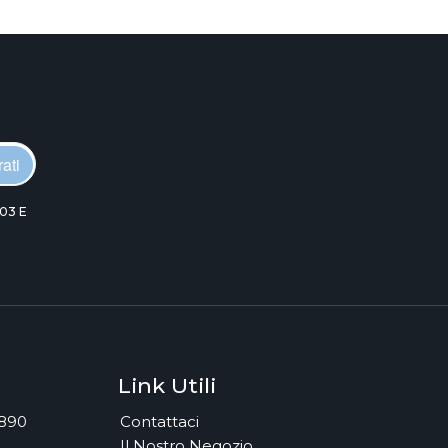
ati
03 E
Link Utili
7890
Contattaci
Il Nostro Negozio