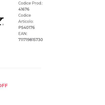
Codice Prod.:
41676
Codice
Articolo:
PS40176
EAN:
711719815730
OFF