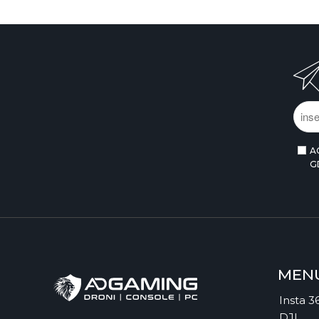
A
G
MEN
Insta 3
DJI