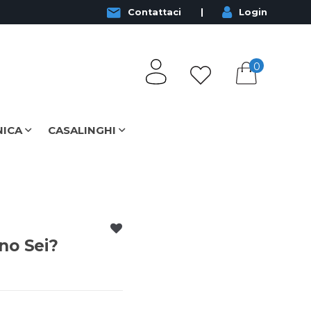
Contattaci
Login
0
NICA
CASALINGHI
no Sei?