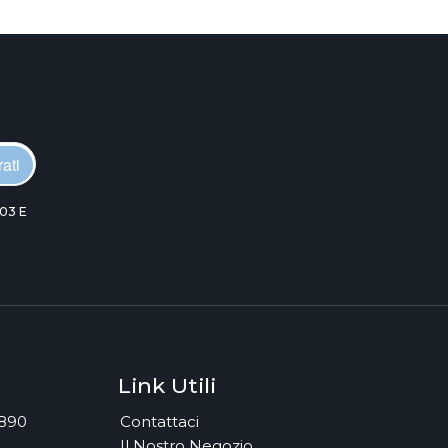
ati
03 E
Link Utili
7890
Contattaci
Il Nostro Negozio