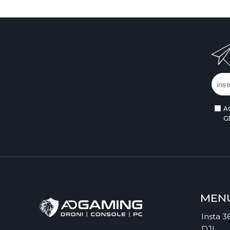
A
G
MEN
Insta 3
DJI