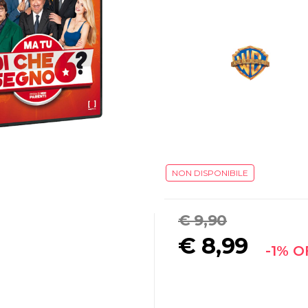
NON DISPONIBILE
€ 9,90
€
8,99
-1% O