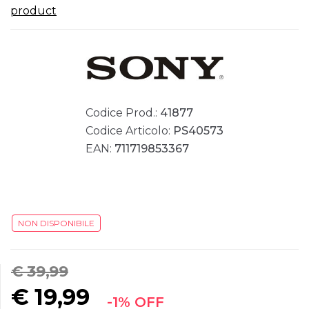
product
Codice Prod.:
41877
Codice Articolo:
PS40573
EAN:
711719853367
NON DISPONIBILE
€ 39,99
€
19,99
-1% OFF