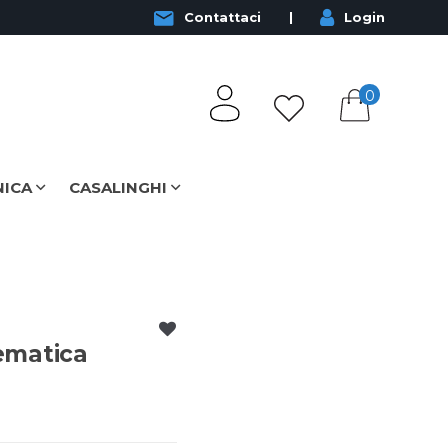
Contattaci
Login
0
NICA
CASALINGHI
ematica