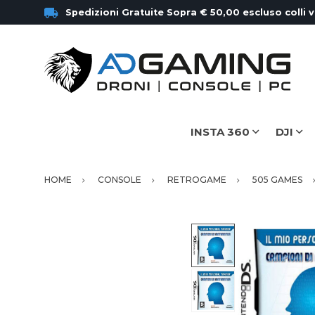
Spedizioni Gratuite Sopra € 50,00 escluso colli 
INSTA 360
DJI
HOME
CONSOLE
RETROGAME
505 GAMES