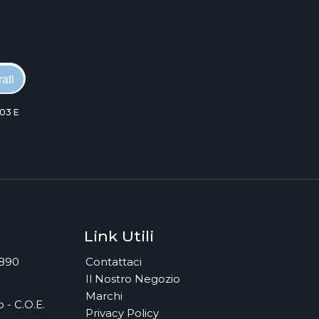
ati
03 E
Link Utili
7890
Contattaci
Il Nostro Negozio
Marchi
 - C.O.E.
Privacy Policy