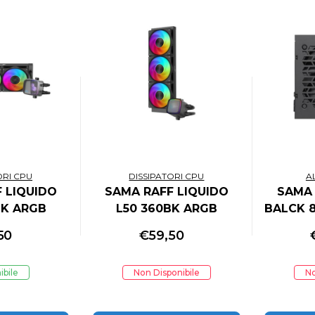
ORI CPU
DISSIPATORI CPU
A
 LIQUIDO
SAMA RAFF LIQUIDO
SAMA 
BK ARGB
L50 360BK ARGB
BALCK 
ERAMICA
VENTOLE 28mm
3
50
€
59,50
E 28mm
ibile
Non Disponibile
No