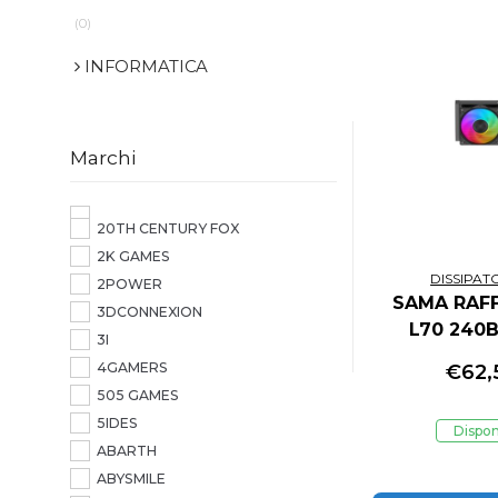
(0)
INFORMATICA
Marchi
20TH CENTURY FOX
2K GAMES
DISSIPAT
2POWER
SAMA RAFF
3DCONNEXION
L70 240
3I
POMPA C
4GAMERS
€
62,
VENTOL
505 GAMES
5IDES
Dispon
ABARTH
ABYSMILE