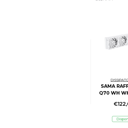
BLOOBER TEAM
BLUE LABEL ENTERTAINMENT
BOSCH
BRONDI
BROTHER
BROTHER
BUDDYPHONES
BUFFALO
BUKA ENTERTAINMENT
CABLE GUYS
CADA
DISSIPAT
CANON
SAMA RAFF
CAPCOM
Q70 WH WH
CARRERA
LCD 2.8'' 4
€
122
CERDA
CHERRY
CHRISTIE
Dispon
CHUWI