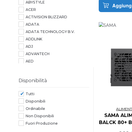
ABYSTYLE
Aggiungi
ACER
ACTIVISION BLIZZARD
ADATA
ADATA TECHNOLOGY B.V.
ADDLINK
ADJ
ADVANTECH
AED
AEROCOOL
AG NEOVO
Disponibilità
AGI
AGI TECHNOLOGY
Tutti
AIC
Disponibili
AIPER
Ordinabile
ALIMEN
AITECH
SAMA ALIM
Non Disponibili
ALCATEL
BALCK 80+ 
Fuori Produzione
ALCATEL-LUCENT
3.1 PC