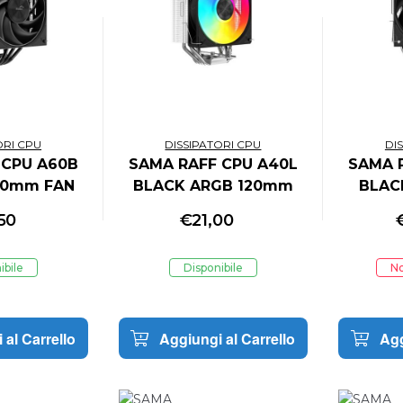
ORI CPU
DISSIPATORI CPU
DI
 CPU A60B
SAMA RAFF CPU A40L
SAMA 
20mm FAN
BLACK ARGB 120mm
BLAC
FAN
50
€
21,00
ibile
Disponibile
No
 al Carrello
Aggiungi al Carrello
Agg