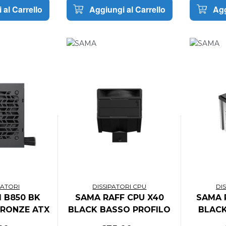
 al Carrello
Aggiungi al Carrello
Agg
TATORI
DISSIPATORI CPU
DI
 B850 BK
SAMA RAFF CPU X40
SAMA 
BRONZE ATX
BLACK BASSO PROFILO
BLAC
Ie5.1
PROF