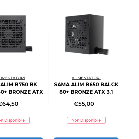
LIMENTATORI
ALIMENTATORI
ALIM B750 BK
SAMA ALIM B650 BALCK
80+ BRONZE ATX
80+ BRONZE ATX 3.1
.1 PCIe5.1
PCIe5.1
€
64,50
€
55,00
n Disponibile
Non Disponibile