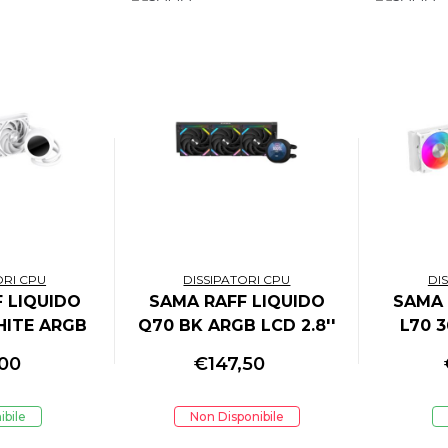
ORI CPU
DISSIPATORI CPU
DI
 LIQUIDO
SAMA RAFF LIQUIDO
SAMA 
ITE ARGB
Q70 BK ARGB LCD 2.8''
L70 
80*480 IPS
480*480 IPS
ARGB P
,00
€
147,50
VEN
ibile
Non Disponibile