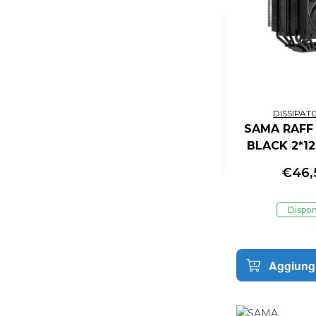
B.KOOL
BANBOTOYS
BANDAI
BANDAI NAMCO ENTERTAINMENT
BANPRESTO
BD&A
DISSIPAT
BE QUIET
SAMA RAFF
BELKIN
BLACK 2*1
BENQ
BETHESDA
€
46,
BIGBEN INTERACTIVE
BIGBEN INTERACTIVE AUDIO
Dispon
BIO
BIOSTAR
BIOWORLD
Aggiungi
BITFENIX
BLAZE
BLIZZARD