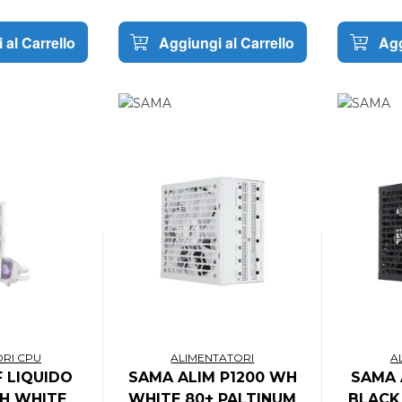
 al Carrello
Aggiungi al Carrello
Agg
ORI CPU
ALIMENTATORI
A
 LIQUIDO
SAMA ALIM P1200 WH
SAMA 
H WHITE
WHITE 80+ PALTINUM
BLACK