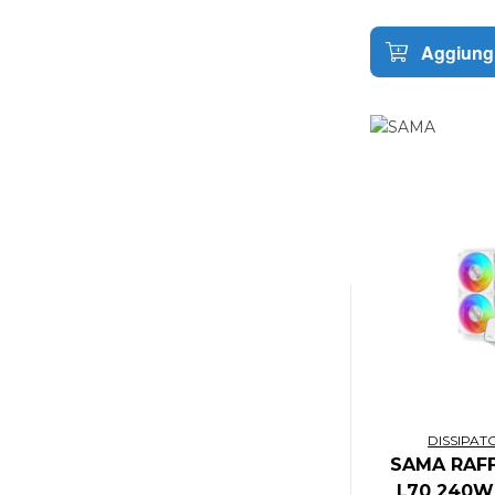
CI GAMES
CID COMPLETELY INDEPENDENT
Aggiungi
DISTRIBUTION
CINEREPLICAS
CINEREPLICAS
CISCO
CISCO MERAKI
CITY INTERACTIVE
CLEMENTONI
CLOUD4WI
CLUB 3D
CLUB3D
COCOMELON
CODEMASTERS
COFFEE STAIN
COMPUPRINT
DISSIPAT
COOLER MASTER
SAMA RAFF
COOLER MASTER
L70 240W