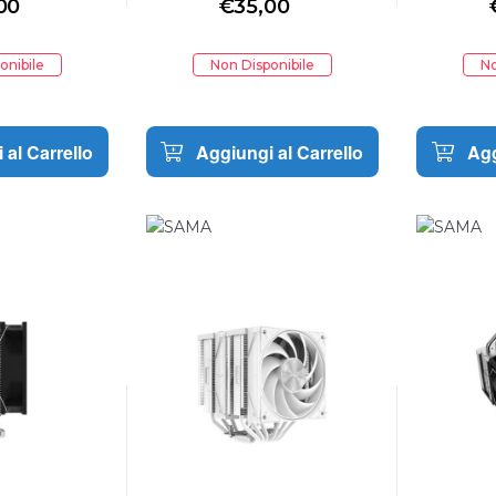
00
€
35,00
onibile
Non Disponibile
No
 al Carrello
Aggiungi al Carrello
Agg