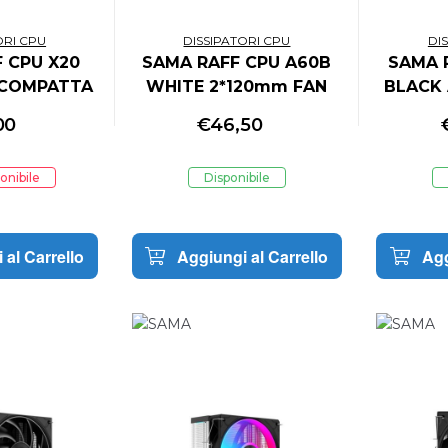
ORI CPU
DISSIPATORI CPU
DI
 CPU X20
SAMA RAFF CPU A60B
SAMA 
 COMPATTA
WHITE 2*120mm FAN
BLACK
00
€
46,50
onibile
Disponibile
 al Carrello
Aggiungi al Carrello
Agg