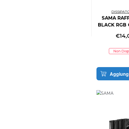
ASMODEE ITALIA
ASROCK
DISSIPAT
SAMA RAFF
ASSEMBLE ENTERTAINMENT
BLACK RGB
ASUS
ASUS
€
14,
ASUS COMPONENTS
ASUSTOR INC.
Non Disp
AT GAMES
ATARI
ATHESI
Aggiungi
ATLUS
ATOMIC
AUDEZE
AUTODESK
AVANQUEST ITALIA
AVIGILON
AVM
AVM FRITZ!