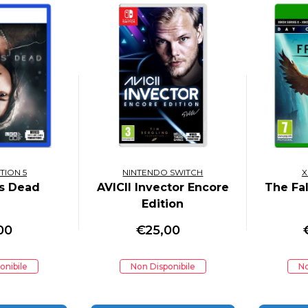
TION 5
NINTENDO SWITCH
X
is Dead
AVICII Invector Encore
The Fa
Edition
00
€
25,00
onibile
Non Disponibile
No