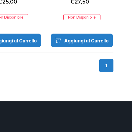
€
25,00
€
27,50
n Disponibile
Non Disponibile
iungi al Carrello
Aggiungi al Carrello
1