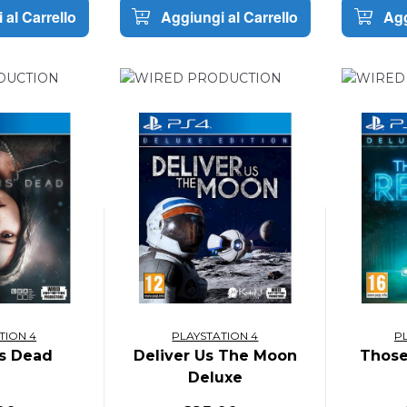
 al Carrello
Aggiungi al Carrello
Agg
TION 4
PLAYSTATION 4
P
Is Dead
Deliver Us The Moon
Thos
Deluxe