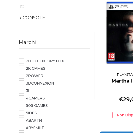
(0)
CONSOLE
Marchi
20TH CENTURY FOX
2K GAMES
PLAYSTA
2POWER
Martha 
3DCONNEXION
3I
4GAMERS
€
29,
505 GAMES
5IDES
Non Disp
ABARTH
ABYSMILE