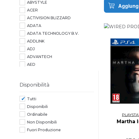
ABYSTYLE
Aggiungi
ACER
ACTIVISION BLIZZARD
ADATA
ADATA TECHNOLOGY B.V.
ADDLINK
ADJ
ADVANTECH
AED
AEROCOOL
AG NEOVO
Disponibilità
AGI
AGI TECHNOLOGY
Tutti
AIC
Disponibili
AIPER
Ordinabile
PLAYSTA
AITECH
Martha 
Non Disponibili
ALCATEL
Fuori Produzione
ALCATEL-LUCENT