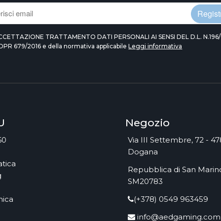
Registr
CCETTAZIONE TRATTAMENTO DATI PERSONALI AI SENSI DEL D.L. N.196/
DPR 679/2016 e della normativa applicabile
Leggi informativa
U
Negozio
60
Via III Settembre, 72 - 4
Dogana
tica
Repubblica di San Marino
g
SM20783
nica
(+378) 0549 963459
info@aedgaming.com