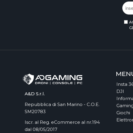
ASMODEE ITALIA
ASROCK
ASSEMBLE ENTERTAINMENT
A
ASUS
G
ASUS
ASUS COMPONENTS
ASUSTOR INC.
AT GAMES
ATARI
ATHESI
MEN
ATLUS
Insta 3
ATOMIC
DJI
AUDEZE
A&D S.r.l.
Informa
AUTODESK
Repubblica di San Marino - C.O.E.
Gamin
AVANQUEST ITALIA
SM20783
Giochi
AVIGILON
Elettro
Iscr. al Reg. eCommerce al nr.194
AVM
dal 08/05/2017
AVM FRITZ!