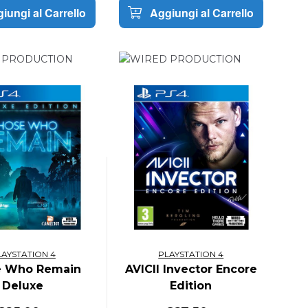
iungi al Carrello
Aggiungi al Carrello
LAYSTATION 4
PLAYSTATION 4
e Who Remain
AVICII Invector Encore
Deluxe
Edition