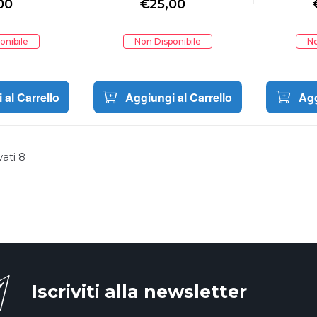
00
€
25,00
onibile
Non Disponibile
No
 al Carrello
Aggiungi al Carrello
Agg
vati
8
Iscriviti alla newsletter